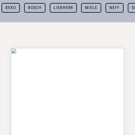
BEKO
BOSCH
LIEBHERR
MIELE
NEFF
S