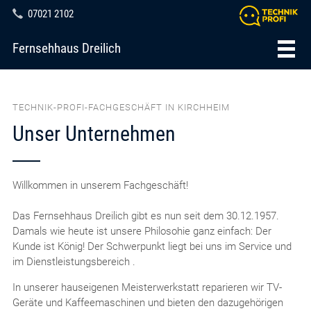
07021 2102
Fernsehhaus Dreilich
TECHNIK-PROFI-FACHGESCHÄFT IN KIRCHHEIM
Unser Unternehmen
Willkommen in unserem Fachgeschäft!
Das Fernsehhaus Dreilich gibt es nun seit dem 30.12.1957.
Damals wie heute ist unsere Philosohie ganz einfach: Der
Kunde ist König! Der Schwerpunkt liegt bei uns im Service und
im Dienstleistungsbereich .
In unserer hauseigenen Meisterwerkstatt reparieren wir TV-
Geräte und Kaffeemaschinen und bieten den dazugehörigen