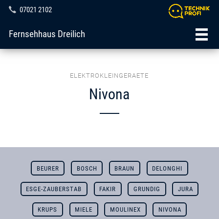
07021 2102
Fernsehhaus Dreilich
ELEKTROKLEINGERAETE
Nivona
BEURER
BOSCH
BRAUN
DELONGHI
ESGE-ZAUBERSTAB
FAKIR
GRUNDIG
JURA
KRUPS
MIELE
MOULINEX
NIVONA