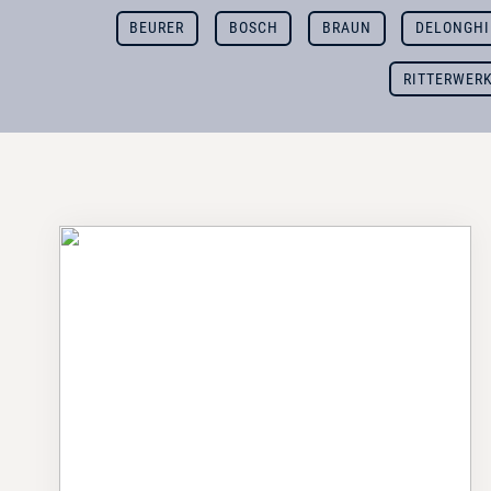
BEURER
BOSCH
BRAUN
DELONGHI
RITTERWER