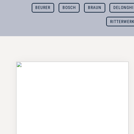
BEURER
BOSCH
BRAUN
DELONGHI
RITTERWER