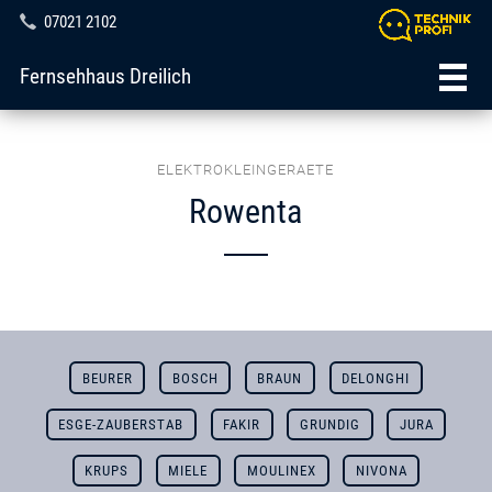
07021 2102
Fernsehhaus Dreilich
ELEKTROKLEINGERAETE
Rowenta
BEURER
BOSCH
BRAUN
DELONGHI
ESGE-ZAUBERSTAB
FAKIR
GRUNDIG
JURA
KRUPS
MIELE
MOULINEX
NIVONA