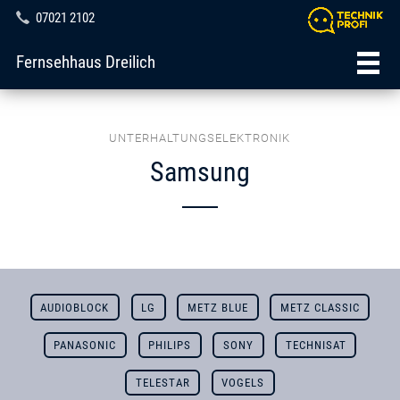
07021 2102
Fernsehhaus Dreilich
UNTERHALTUNGSELEKTRONIK
Samsung
AUDIOBLOCK
LG
METZ BLUE
METZ CLASSIC
PANASONIC
PHILIPS
SONY
TECHNISAT
TELESTAR
VOGELS