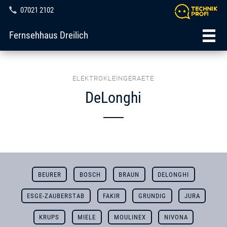
07021 2102
Fernsehhaus Dreilich
ELEKTROKLEINGERAETE
DeLonghi
BEURER
BOSCH
BRAUN
DELONGHI
ESGE-ZAUBERSTAB
FAKIR
GRUNDIG
JURA
KRUPS
MIELE
MOULINEX
NIVONA